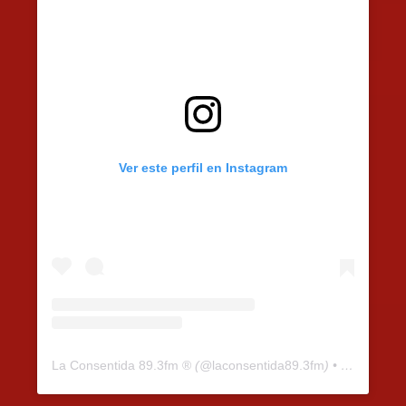
Ver este perfil en Instagram
La Consentida 89.3fm ®
(@
laconsentida89.3fm
) • Fotos y vídeos de Instagram