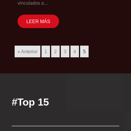
vinculados a…
LEER MÁS
« Anterior
1
2
3
4
5
#Top 15