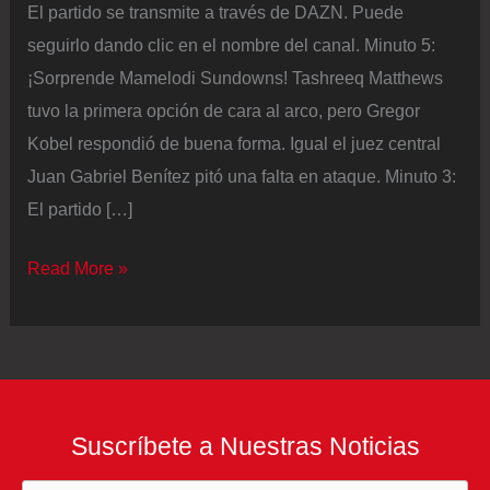
El partido se transmite a través de DAZN. Puede
seguirlo dando clic en el nombre del canal. Minuto 5:
¡Sorprende Mamelodi Sundowns! Tashreeq Matthews
tuvo la primera opción de cara al arco, pero Gregor
Kobel respondió de buena forma. Igual el juez central
Juan Gabriel Benítez pitó una falta en ataque. Minuto 3:
El partido […]
Mundial
Read More »
de
Clubes
EN
VIVO:
Mamelodi
Suscríbete a Nuestras Noticias
Sundowns