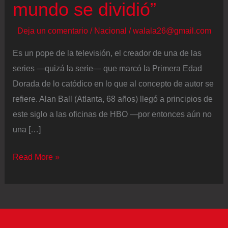
mundo se dividió”
Deja un comentario
/
Nacional
/
walala26@gmail.com
Es un pope de la televisión, el creador de una de las
series —quizá la serie— que marcó la Primera Edad
Dorada de lo catódico en lo que al concepto de autor se
refiere. Alan Ball (Atlanta, 68 años) llegó a principios de
este siglo a las oficinas de HBO —por entonces aún no
una […]
Alan
Read More »
Ball,
guionista:
“Cuando
tenía