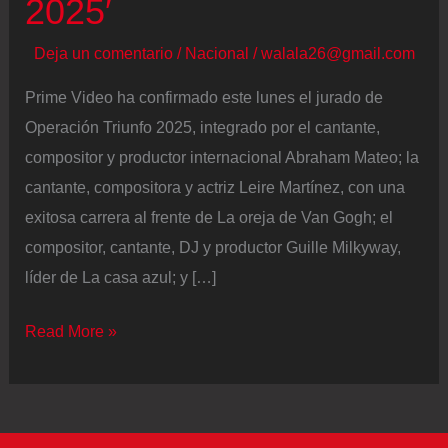
2025′
Deja un comentario
/
Nacional
/
walala26@gmail.com
Prime Video ha confirmado este lunes el jurado de
Operación Triunfo 2025, integrado por el cantante,
compositor y productor internacional Abraham Mateo; la
cantante, compositora y actriz Leire Martínez, con una
exitosa carrera al frente de La oreja de Van Gogh; el
compositor, cantante, DJ y productor Guille Milkyway,
líder de La casa azul; y […]
Abraham
Read More »
Mateo,
Leire
Martínez,