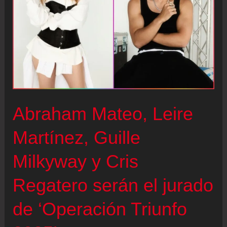
Abraham Mateo, Leire
Martínez, Guille
Milkyway y Cris
Regatero serán el jurado
de ‘Operación Triunfo