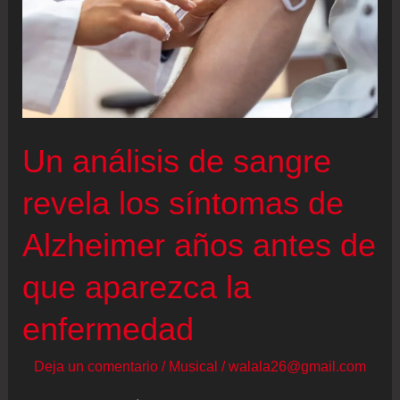
Un análisis de sangre
revela los síntomas de
Alzheimer años antes de
que aparezca la
enfermedad
Deja un comentario
/
Musical
/
walala26@gmail.com