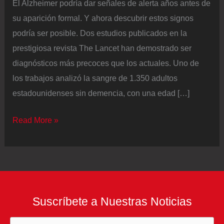
El Alzheimer podría dar señales de alerta años antes de
su aparición formal. Y ahora descubrir estos signos
podría ser posible. Dos estudios publicados en la
prestigiosa revista The Lancet han demostrado ser
diagnósticos más precoces que los actuales. Uno de
los trabajos analizó la sangre de 1.350 adultos
estadounidenses sin demencia, con una edad […]
Un
Read More »
análisis
de
sangre
revela
los
Suscríbete a Nuestras Noticias
síntomas