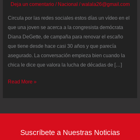
Deja un comentario
/
Nacional
/
walala26@gmail.com
Circula por las redes sociales estos días un vídeo en el
que una joven se acerca a la congresista demócrata
Diana DeGette, de campaña para renovar el escaño
que tiene desde hace casi 30 años y que parecía
asegurado. La conversación empieza bien cuando la
chica le dice que valora la lucha de décadas de […]
Así
Read More »
son
los
socialistas
que
avanzan
Suscríbete a Nuestras Noticias
en