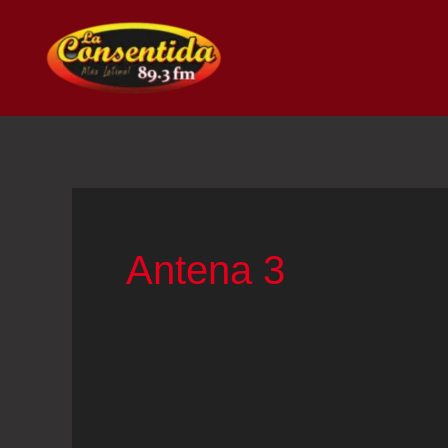
Ir
al
contenido
Antena 3