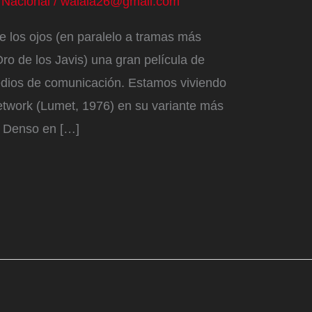
/
Nacional
/
walala26@gmail.com
e los ojos (en paralelo a tramas más
o de los Javis) una gran película de
medios de comunicación. Estamos viviendo
twork (Lumet, 1976) en su variante más
. Denso en […]