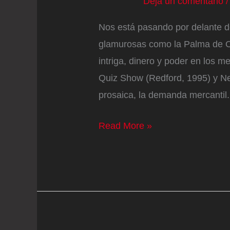
Deja un comentario
Nos está pasando por delante d
glamurosas como la Palma de Or
intriga, dinero y poder en los 
Quiz Show (Redford, 1995) y Ne
prosaica, la demanda mercantil
Las
Read More »
guerras
de
‘El
Rosco’