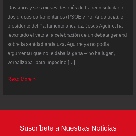
Dos años y seis meses después de haberlo solicitado
dos grupos parlamentarios (PSOE y Por Andalucía), el
presidente del Parlamento andaluz, Jesús Aguirre, ha
levantado el veto a la celebración de un debate general
sobre la sanidad andaluza. Aguirre ya no podía
argumentar que no le daba la gana –“no ha lugar”,
verbalizaba- para impedirlo […]
El
Read More »
presidente
del
Parlamento
andaluz
levanta
Suscríbete a Nuestras Noticias
el