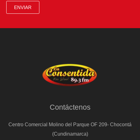
creíble
ENVIAR
parece?
La
ciencia
tiene
la
respuesta
Contáctenos
Centro Comercial Molino del Parque OF 209- Chocontá
(Cundinamarca)