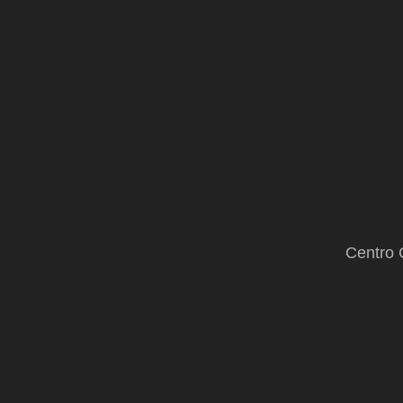
la
enfermedad
Centro 