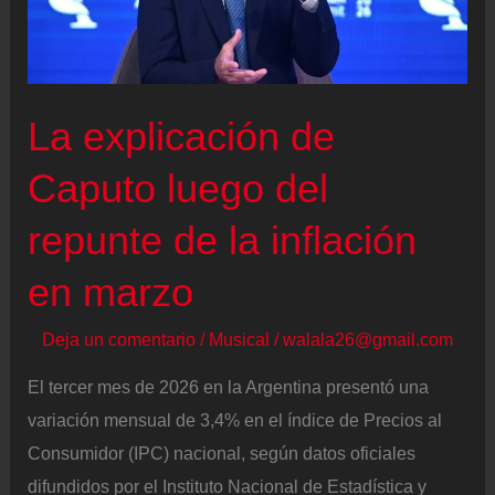
de
comenzar
su
‘Latinaje
La explicación de
Tour’
Caputo luego del
en
Estados
repunte de la inflación
Unidos
en marzo
Deja un comentario
/
Musical
/
walala26@gmail.com
El tercer mes de 2026 en la Argentina presentó una
variación mensual de 3,4% en el índice de Precios al
Consumidor (IPC) nacional, según datos oficiales
difundidos por el Instituto Nacional de Estadística y