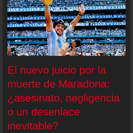
Aristarain,
puente
cultural
entre
Argentina
y
España
El nuevo juicio por la
muerte de Maradona:
¿asesinato, negligencia
o un desenlace
inevitable?