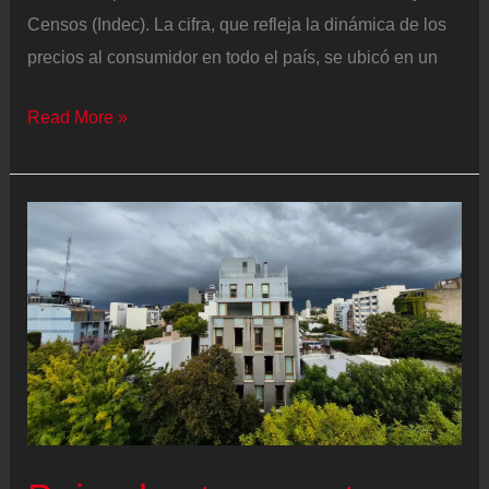
Censos (Indec). La cifra, que refleja la dinámica de los
precios al consumidor en todo el país, se ubicó en un
La
Read More »
explicación
de
Caputo
luego
del
repunte
de
la
inflación
en
marzo