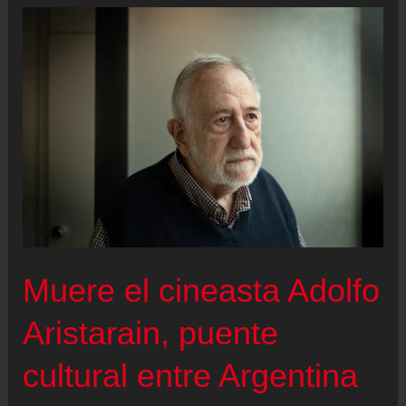
amar
a
Adolfo
Aristarain
Muere el cineasta Adolfo
Aristarain, puente
cultural entre Argentina