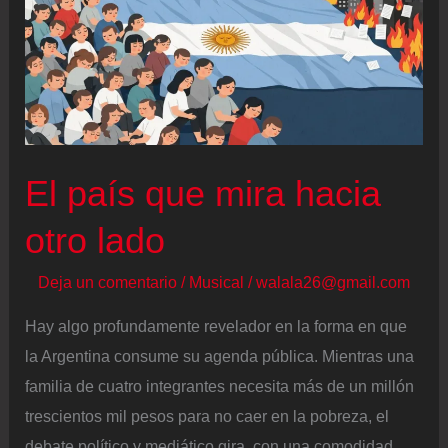
por
su
selección
y
la
tristeza
El país que mira hacia
por
otro lado
el
final
Deja un comentario
/
Musical
/
walala26@gmail.com
de
Hay algo profundamente revelador en la forma en que
la
la Argentina consume su agenda pública. Mientras una
era
familia de cuatro integrantes necesita más de un millón
dorada
trescientos mil pesos para no caer en la pobreza, el
de
debate político y mediático gira, con una comodidad