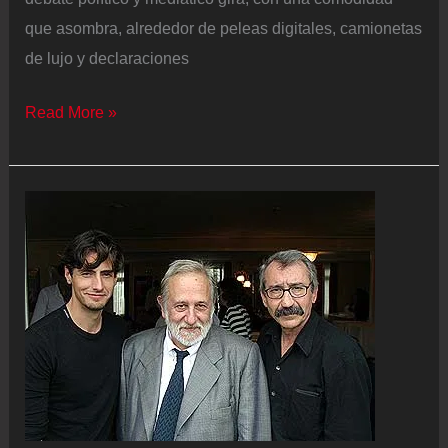
Messi
que asombra, alrededor de peleas digitales, camionetas
de lujo y declaraciones
El
Read More »
país
que
mira
hacia
otro
lado