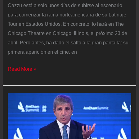
Cazzu está a solo unos días de subirse al escenario
para comenzar la rama norteamericana de su Latinaje
Tour en Estados Unidos. En concreto, lo hará en The
Chicago Theatre en Chicago, Illinois, el próximo 23 de
abril. Pero antes, ha dado el salto a la gran pantalla: su
primera aparición en el cine, en
Cazzu
Read More »
da
el
salto
al
cine
a
días