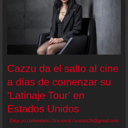
de
Maradona:
¿asesinato,
negligencia
o
un
desenlace
Cazzu da el salto al cine
inevitable?
a días de comenzar su
‘Latinaje Tour’ en
Estados Unidos
Deja un comentario
/
Nacional
/
walala26@gmail.com