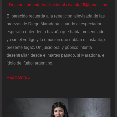
Deja un comentario
/
Nacional
/
walala26@gmail.com
El parecido recuerda a la repetición televisada de las
proezas de Diego Maradona, cuando el espectador
esperaba entender la hazaña que había presenciado,
ya sin el vértigo y la emoción que nublan el instante, el
presente fugaz. Un juicio oral y público intenta
desentrañar, desde el martes pasado, si Maradona, el
ídolo del fútbol argentino,
El
Read More »
nuevo
juicio
por
la
muerte