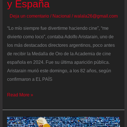
y España
Deja un comentario
/
Nacional
/
walala26@gmail.com
“Lo mío siempre fue divertirme haciendo cine”, “me
divierto como loco”, contaba Adolfo Aristarain, uno de
los más destacados directores argentinos, poco antes
de recibir la Medalla de Oro de la Academia de cine
española en 2024. Fue su última aparición pública.
Aristarain murió este domingo, a los 82 años, según
confirmaron a EL PAÍS
Muere
Read More »
el
cineasta
Adolfo