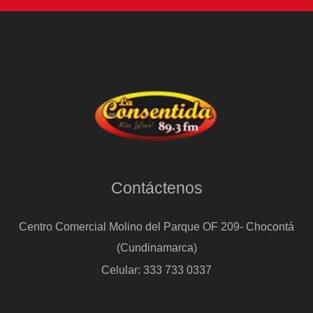
la
marcha,
la
memoria
está
viva”
Contáctenos
Centro Comercial Molino del Parque OF 209- Chocontá
(Cundinamarca)
Celular: 333 733 0337