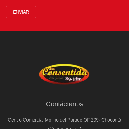
migratoria
se
ENVIAR
suma
el
cierre
del
Gobierno
Contáctenos
Centro Comercial Molino del Parque OF 209- Chocontá
(Cundinamarca)