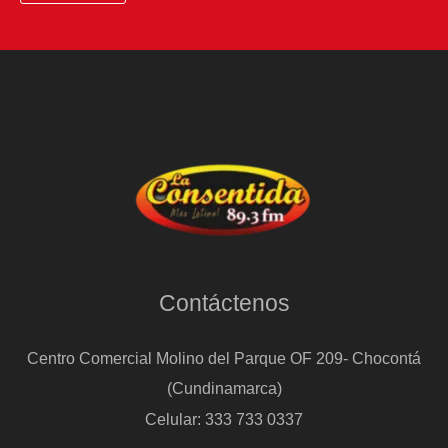
de
El
Dorado
Contáctenos
Centro Comercial Molino del Parque OF 209- Chocontá
(Cundinamarca)
Celular: 333 733 0337