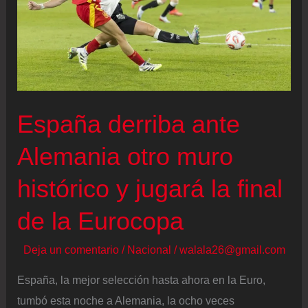
España derriba ante
Alemania otro muro
histórico y jugará la final
de la Eurocopa
Deja un comentario
/
Nacional
/
walala26@gmail.com
España, la mejor selección hasta ahora en la Euro,
tumbó esta noche a Alemania, la ocho veces