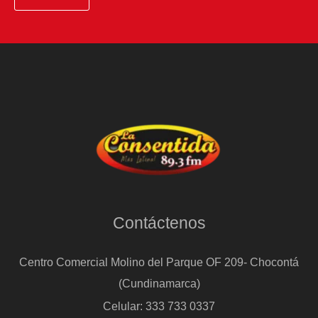
final
de
la
Eurocopa
Contáctenos
Centro Comercial Molino del Parque OF 209- Chocontá
(Cundinamarca)
Celular: 333 733 0337