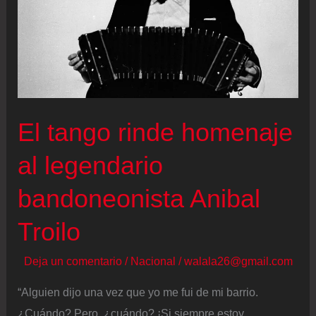
El tango rinde homenaje
al legendario
bandoneonista Anibal
Troilo
Deja un comentario
/
Nacional
/
walala26@gmail.com
“Alguien dijo una vez que yo me fui de mi barrio.
¿Cuándo? Pero, ¿cuándo? ¡Si siempre estoy