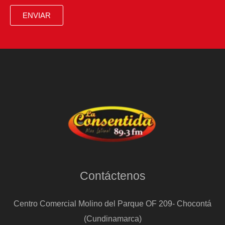
y
ENVIAR
revela
cuándo
se
estrena
Contáctenos
Centro Comercial Molino del Parque OF 209- Chocontá
(Cundinamarca)