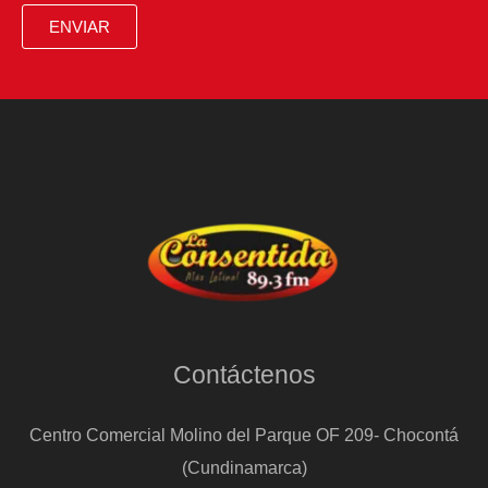
en
ENVIAR
Ciudad
de
México
Contáctenos
Centro Comercial Molino del Parque OF 209- Chocontá
(Cundinamarca)