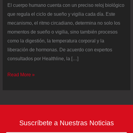
El cuerpo humano cuenta con un preciso reloj biológico
que regula el ciclo de sueño y vigilia cada día. Este
mecanismo, el ritmo circadiano, determina no solo los
momentos de sueño o vigilia, sino también procesos
como la digestión, la temperatura corporal y la
liberación de hormonas. De acuerdo con expertos
consultados por Healthline, la […]
Por
Read More »
qué
cuidar
el
ritmo
circadiano
Suscríbete a Nuestras Noticias
ayuda