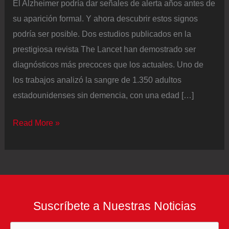
El Alzheimer podría dar señales de alerta años antes de
su aparición formal. Y ahora descubrir estos signos
podría ser posible. Dos estudios publicados en la
prestigiosa revista The Lancet han demostrado ser
diagnósticos más precoces que los actuales. Uno de
los trabajos analizó la sangre de 1.350 adultos
estadounidenses sin demencia, con una edad […]
Un
Read More »
análisis
de
sangre
revela
los
Suscríbete a Nuestras Noticias
síntomas