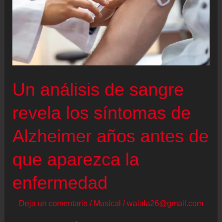
Un análisis de sangre
revela los síntomas de
Alzheimer años antes de
que aparezca la
enfermedad
Deja un comentario
/
Musical
/
walala26@gmail.com