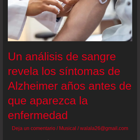
Un análisis de sangre
revela los síntomas de
Alzheimer años antes de
que aparezca la
enfermedad
Deja un comentario
/
Musical
/
walala26@gmail.com