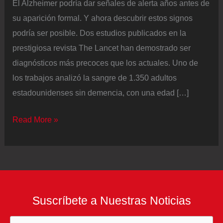
El Alzheimer podría dar señales de alerta años antes de
su aparición formal. Y ahora descubrir estos signos
podría ser posible. Dos estudios publicados en la
prestigiosa revista The Lancet han demostrado ser
diagnósticos más precoces que los actuales. Uno de
los trabajos analizó la sangre de 1.350 adultos
estadounidenses sin demencia, con una edad […]
Un
Read More »
análisis
de
sangre
revela
los
Suscríbete a Nuestras Noticias
síntomas