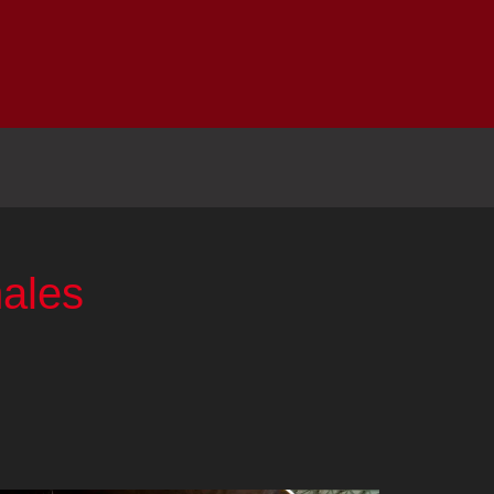
Inicio
Notici
nales