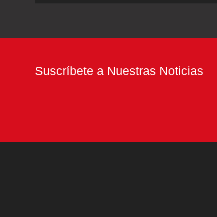
tres
escenarios
y
una
Suscríbete a Nuestras Noticias
distopía