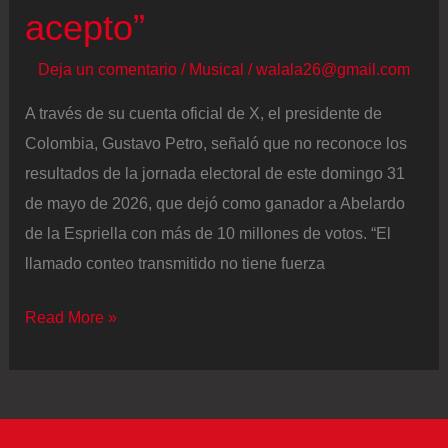
empalme
acepto”
y
Deja un comentario
/
Musical
/
walala26@gmail.com
nombramientos
de
A través de su cuenta oficial de X, el presidente de
gabinete
Colombia, Gustavo Petro, señaló que no reconoce los
resultados de la jornada electoral de este domingo 31
de mayo de 2026, que dejó como ganador a Abelardo
de la Espriella con más de 10 millones de votos. “El
llamado conteo transmitido no tiene fuerza
Gustavo
Read More »
Petro
no
reconoce
los