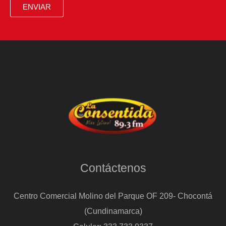
EEUU
ENVIAR
y
cuándo
puede
fallar
Contáctenos
Centro Comercial Molino del Parque OF 209- Chocontá
(Cundinamarca)