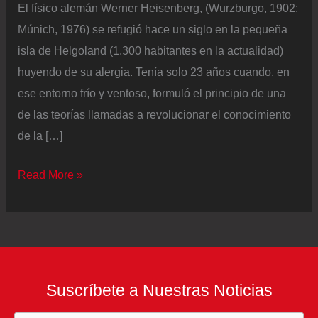
El físico alemán Werner Heisenberg, (Wurzburgo, 1902;
Múnich, 1976) se refugió hace un siglo en la pequeña
isla de Helgoland (1.300 habitantes en la actualidad)
huyendo de su alergia. Tenía solo 23 años cuando, en
ese entorno frío y ventoso, formuló el principio de una
de las teorías llamadas a revolucionar el conocimiento
de la […]
Año
Read More »
cuántico:
de
las
aplicaciones
incipientes
Suscríbete a Nuestras Noticias
al