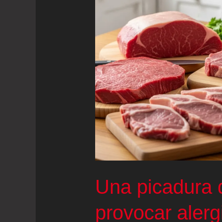
Una picadura 
provocar alerg