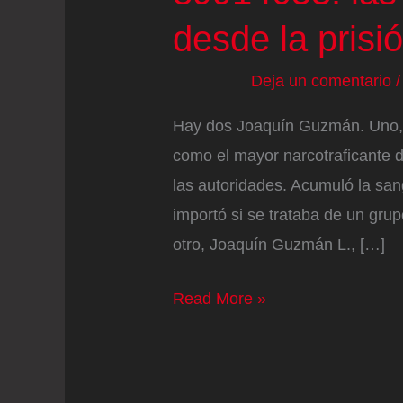
desde la prisi
Deja un comentario
Hay dos Joaquín Guzmán. Uno,
como el mayor narcotraficante d
las autoridades. Acumuló la san
importó si se trataba de un grup
otro, Joaquín Guzmán L., […]
La
Read More »
inagotable
pluma
del