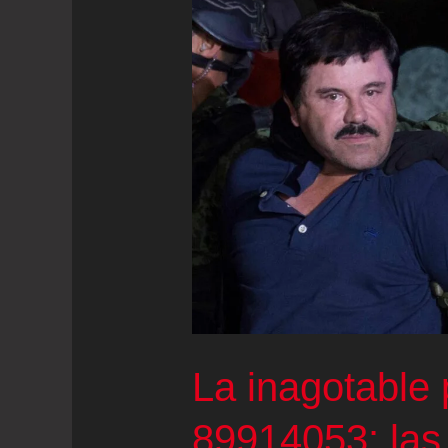
La inagotable 
89914053: las