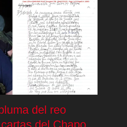
pluma del reo
 cartas del Chapo