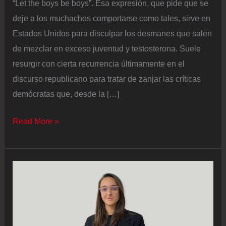
“Let the boys be boys”. Esa expresión, que pide que se
deje a los muchachos comportarse como tales, sirve en
Estados Unidos para disculpar los desmanes que salen
de mezclar en exceso juventud y testosterona. Suele
resurgir con cierta recurrencia últimamente en el
discurso republicano para tratar de zanjar las críticas
demócratas que, desde la […]
J.
Read More »
D.
Vance
defiende
a
los
jóvenes