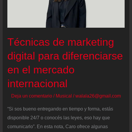
republicanos
que
declararon
su
“amor”
Técnicas de marketing
por
digital para diferenciarse
Hitler
en
en el mercado
un
chat
internacional
privado
Deja un comentario
/
Musical
/
walala26@gmail.com
“Si sos bueno entregando en tiempo y forma, estás
disponible 24/7 o conocés las leyes, eso hay que
comunicarlo”. En esta nota, Caro ofrece algunas