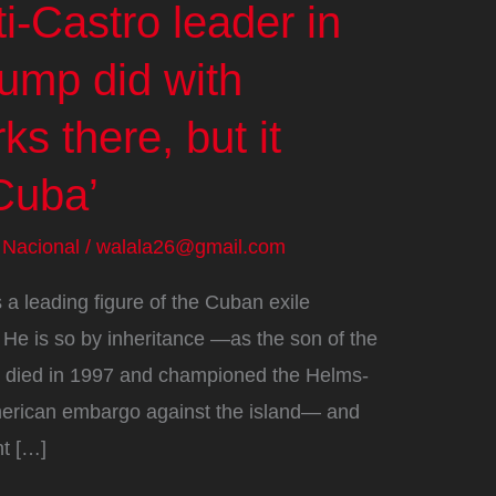
i-Castro leader in
rump did with
s there, but it
Cuba’
/
Nacional
/
walala26@gmail.com
 a leading figure of the Cuban exile
 He is so by inheritance —as the son of the
o died in 1997 and championed the Helms-
American embargo against the island— and
nt […]