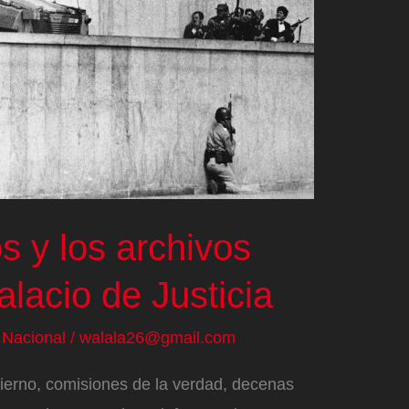
s y los archivos
alacio de Justicia
/
Nacional
/
walala26@gmail.com
erno, comisiones de la verdad, decenas