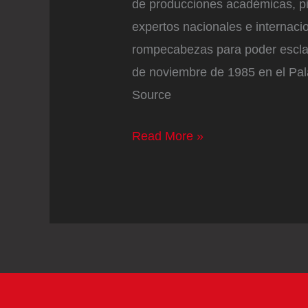
de producciones académicas, p
expertos nacionales e internaci
rompecabezas para poder esclare
de noviembre de 1985 en el Pala
Source
Estados
Read More »
Unidos
y
los
archivos
secretos
del
Palacio