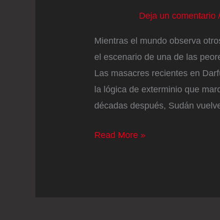
Deja un comentario
Mientras el mundo observa otros
el escenario de una de las peor
Las masacres recientes en Darf
la lógica de exterminio que ma
décadas después, Sudán vuelve
Sudán
Read More »
otra
vez
al
borde
del