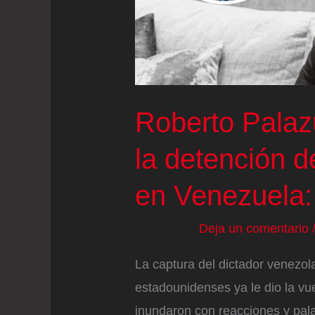
que
la
policía
esposó
mientras
Roberto Palaz
agonizaba
la detención 
en Venezuela: 
Deja un comentario
La captura del dictador venezo
estadounidenses ya le dio la vu
inundaron con reacciones y pala