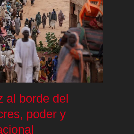
 al borde del
res, poder y
acional