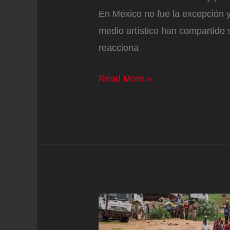
En México no fue la excepción y
medio artístico han compartido 
reacciona
Roberto
Read More »
Palazuelos
reacciona
a
la
detención
de
Nicolás
Maduro