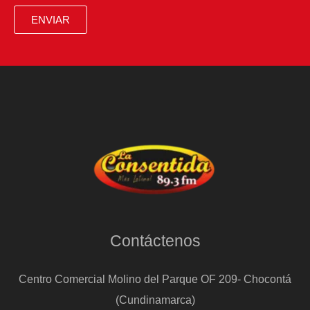
inspirados
ENVIAR
en
el
estilo
mediterráneo
Contáctenos
Centro Comercial Molino del Parque OF 209- Chocontá
(Cundinamarca)