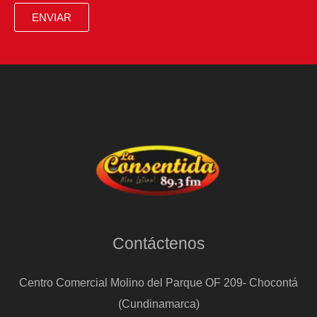
en
ENVIAR
Ciudad
de
México
Contáctenos
Centro Comercial Molino del Parque OF 209- Chocontá
(Cundinamarca)