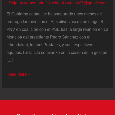
Deja un comentario
/
Nacional
/
walala26@gmail.com
El Gobierno central se ha asegurado unos meses de
prórroga también con el Ejecutivo vasco que dirige el
PNV en coalición con el PSE tras la larga reunión en La
Moncloa del presidente Pedro Sánchez con el
lehendakari, Imanol Pradales, y sus respectivos
equipos. En la cita se avanzó en la cesión de la gestión
[…]
Sánchez
Read More »
y
Pradales
engrasan
su
alianza