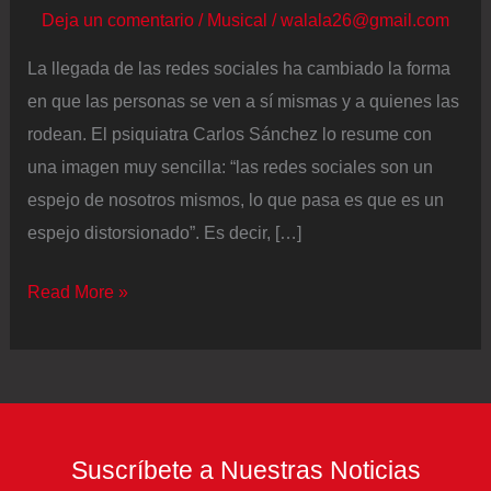
Deja un comentario
/
Musical
/
walala26@gmail.com
La llegada de las redes sociales ha cambiado la forma
en que las personas se ven a sí mismas y a quienes las
rodean. El psiquiatra Carlos Sánchez lo resume con
una imagen muy sencilla: “las redes sociales son un
espejo de nosotros mismos, lo que pasa es que es un
espejo distorsionado”. Es decir, […]
Carlos
Read More »
Sánchez,
psiquiatra:
“Las
redes
sociales
Suscríbete a Nuestras Noticias
son