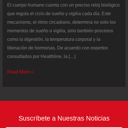
El cuerpo humano cuenta con un preciso reloj biológico
que regula el ciclo de sueño y vigilia cada día. Este
mecanismo, el ritmo circadiano, determina no solo los
momentos de sueño o vigilia, sino también procesos
como la digestión, la temperatura corporal y la
liberación de hormonas. De acuerdo con expertos
consultados por Healthline, la […]
Por
Read More »
qué
cuidar
el
ritmo
circadiano
Suscríbete a Nuestras Noticias
ayuda