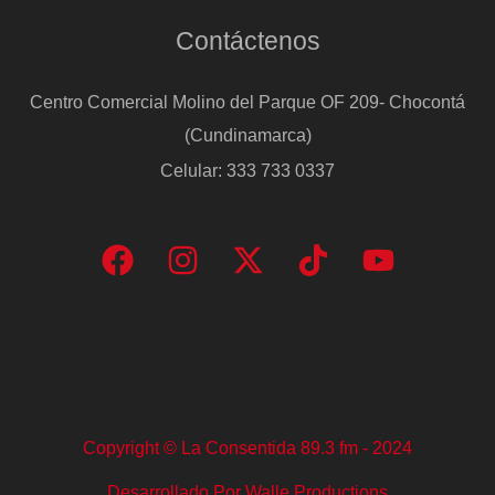
la
Contáctenos
peor
de
Centro Comercial Molino del Parque OF 209- Chocontá
la
(Cundinamarca)
última
Celular: 333 733 0337
década
Copyright © La Consentida 89.3 fm - 2024
Desarrollado Por Walle Productions