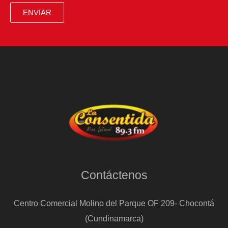
mencionar
ENVIAR
el
abandono
de
los
combustibles
fósiles
Contáctenos
Centro Comercial Molino del Parque OF 209- Chocontá
(Cundinamarca)