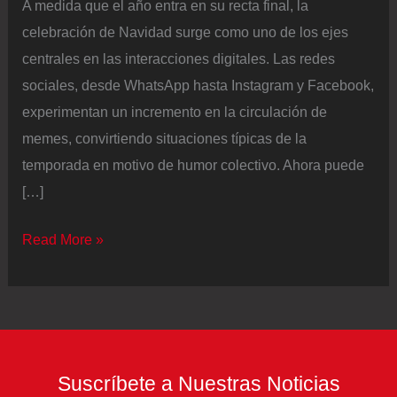
A medida que el año entra en su recta final, la
celebración de Navidad surge como uno de los ejes
centrales en las interacciones digitales. Las redes
sociales, desde WhatsApp hasta Instagram y Facebook,
experimentan un incremento en la circulación de
memes, convirtiendo situaciones típicas de la
temporada en motivo de humor colectivo. Ahora puede
[…]
Navidad
Read More »
2025
en
Colombia:
estos
son
Suscríbete a Nuestras Noticias