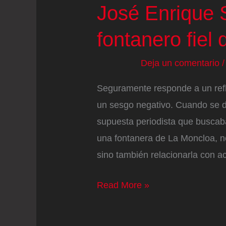
José Enrique S
fontanero fiel
Deja un comentario
Seguramente responde a un refle
un sesgo negativo. Cuando se di
supuesta periodista que busca
una fontanera de La Moncloa, no
sino también relacionarla con ac
José
Read More »
Enrique
Serrano,