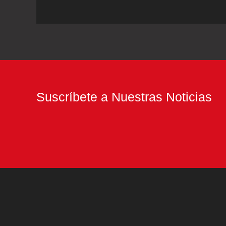
el
fontanero
fiel
de
la
democracia
Suscríbete a Nuestras Noticias