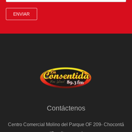
en
obras
ENVIAR
en
el
centro
de
Madrid
Contáctenos
Centro Comercial Molino del Parque OF 209- Chocontá