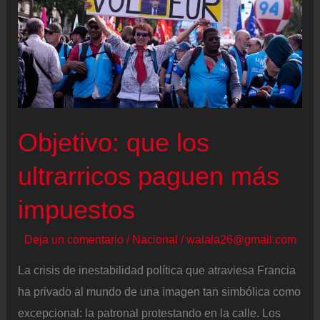
abre
a
las
nigerianas
las
puertas
Objetivo: que los
de
oficios
ultrarricos paguen más
dominados
impuestos
por
los
Deja un comentario
/
Nacional
/
walala26@gmail.com
hombres
La crisis de inestabilidad política que atraviesa Francia
ha privado al mundo de una imagen tan simbólica como
excepcional: la patronal protestando en la calle. Los