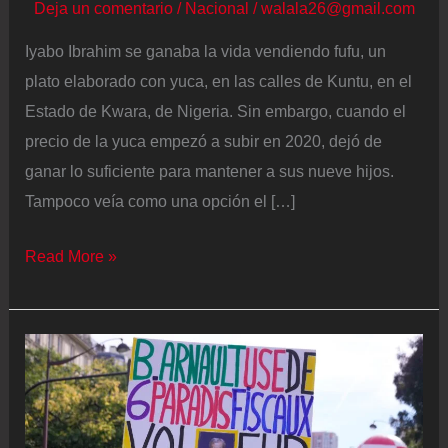
Deja un comentario
/
Nacional
/
walala26@gmail.com
Iyabo Ibrahim se ganaba la vida vendiendo fufu, un
plato elaborado con yuca, en las calles de Kuntu, en el
Estado de Kwara, de Nigeria. Sin embargo, cuando el
precio de la yuca empezó a subir en 2020, dejó de
ganar lo suficiente para mantener a sus nueve hijos.
Tampoco veía como una opción el […]
Conductoras,
Read More »
barberas
o
zapateras:
la
crisis
económica