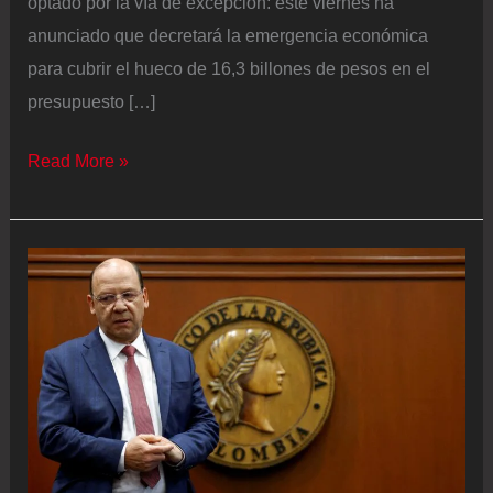
optado por la vía de excepción: este viernes ha
anunciado que decretará la emergencia económica
para cubrir el hueco de 16,3 billones de pesos en el
presupuesto […]
El
Read More »
Gobierno
de
Gustavo
Petro
anuncia
la
emergencia
económica