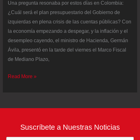
Una pregunta resonaba por estos días en Colombia:
¿Cuál será el plan presupuestario del Gobierno de
izquierdas en plena crisis de las cuentas públicas? Con
la economía empezando a despegar, y la inflación y el
desempleo cayendo, el ministro de Hacienda, Germán
Ávila, presentó en la tarde del viernes el Marco Fiscal
de Mediano Plazo,
El
Read More »
ministro
de
Hacienda
de
Colombia
Suscríbete a Nuestras Noticias
revela