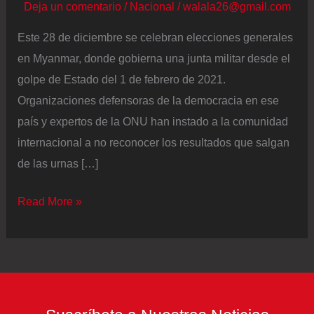
Deja un comentario
/
Nacional
/
walala26@gmail.com
Este 28 de diciembre se celebran elecciones generales
en Myanmar, donde gobierna una junta militar desde el
golpe de Estado del 1 de febrero de 2021.
Organizaciones defensoras de la democracia en ese
país y expertos de la ONU han instado a la comunidad
internacional a no reconocer los resultados que salgan
de las urnas […]
La
Read More »
ONU
y
organizaciones
prodemocracia
piden