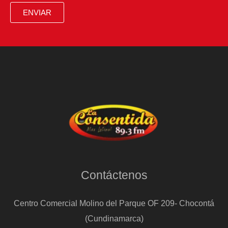
Starmer
ENVIAR
al
pedir
su
dimisión
Contáctenos
Centro Comercial Molino del Parque OF 209- Chocontá
(Cundinamarca)