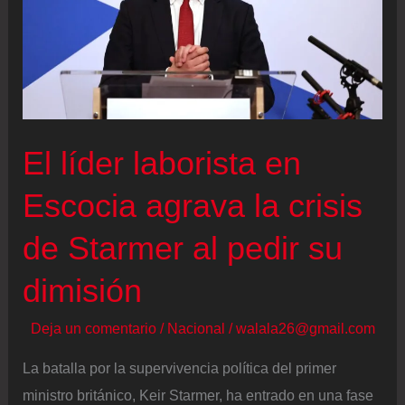
El líder laborista en
Escocia agrava la crisis
de Starmer al pedir su
dimisión
Deja un comentario
/
Nacional
/
walala26@gmail.com
La batalla por la supervivencia política del primer
ministro británico, Keir Starmer, ha entrado en una fase