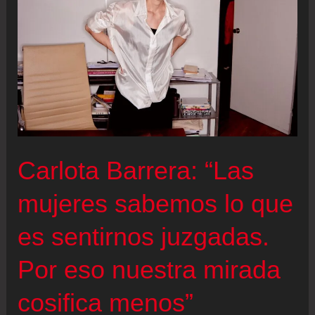
Así
es
el
polémico
asiento
de
4.000
euros
Carlota Barrera: “Las
que
ha
mujeres sabemos lo que
diseñado
es sentirnos juzgadas.
Robbie
Williams
Por eso nuestra mirada
cosifica menos”