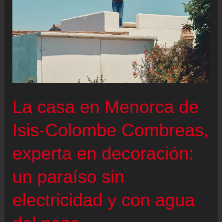
que
es
sentirnos
juzgadas.
Por
eso
nuestra
La casa en Menorca de
mirada
cosifica
Isis-Colombe Combreas,
menos”
experta en decoración:
un paraíso sin
electricidad y con agua