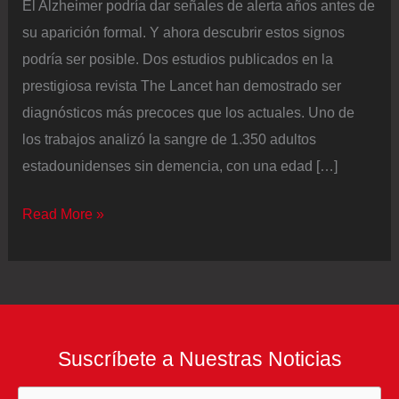
El Alzheimer podría dar señales de alerta años antes de
su aparición formal. Y ahora descubrir estos signos
podría ser posible. Dos estudios publicados en la
prestigiosa revista The Lancet han demostrado ser
diagnósticos más precoces que los actuales. Uno de
los trabajos analizó la sangre de 1.350 adultos
estadounidenses sin demencia, con una edad […]
Un
Read More »
análisis
de
sangre
revela
los
Suscríbete a Nuestras Noticias
síntomas