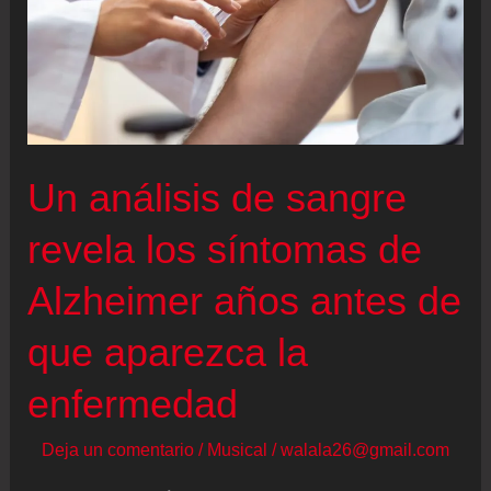
Un análisis de sangre
revela los síntomas de
Alzheimer años antes de
que aparezca la
enfermedad
Deja un comentario
/
Musical
/
walala26@gmail.com