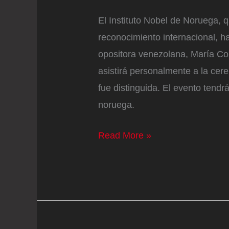
El Instituto Nobel de Noruega, 
reconocimiento internacional, h
opositora venezolana, María Co
asistirá personalmente a la cer
fue distinguida. El evento tendrá
noruega.
El
Read More »
Instituto
Nobel
afirma
que
María