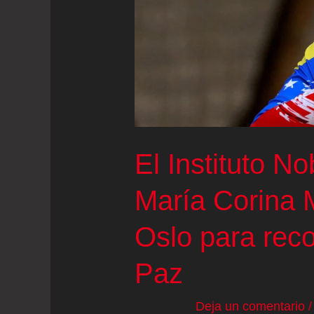
en
el
exilio
El Instituto N
María Corina 
Oslo para reco
Paz
Deja un comentario