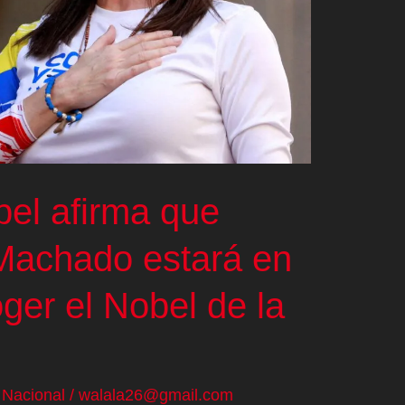
obel afirma que
Machado estará en
ger el Nobel de la
/
Nacional
/
walala26@gmail.com