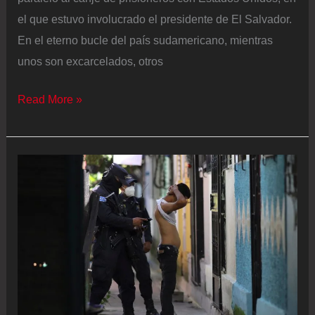
el que estuvo involucrado el presidente de El Salvador.
En el eterno bucle del país sudamericano, mientras
unos son excarcelados, otros
Canje
Read More »
de
prisioneros:
Simón
Bolívar
está
preso
en
Venezuela