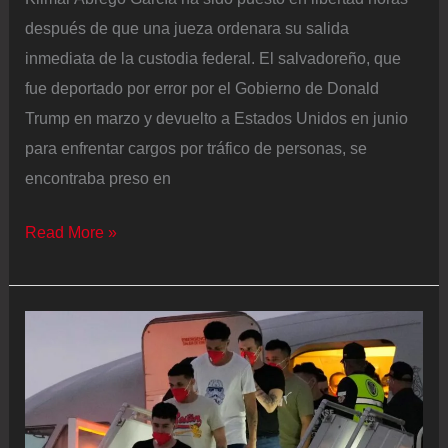
después de que una jueza ordenara su salida
inmediata de la custodia federal. El salvadoreño, que
fue deportado por error por el Gobierno de Donald
Trump en marzo y devuelto a Estados Unidos en junio
para enfrentar cargos por tráfico de personas, se
encontraba preso en
Kilmar
Read More »
Abrego
García
queda
en
libertad
después
de