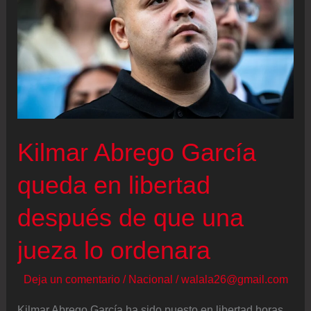
de
El
Salvador
no
logra
cubrir
el
Kilmar Abrego García
costo
de
queda en libertad
vida
después de que una
con
sus
jueza lo ordenara
ingresos,
revela
Deja un comentario
/
Nacional
/
walala26@gmail.com
informe
Kilmar Abrego García ha sido puesto en libertad horas