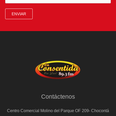
de
Bukele:
ENVIAR
“Primero
detener,
luego
investigar”
Contáctenos
Centro Comercial Molino del Parque OF 209- Chocontá