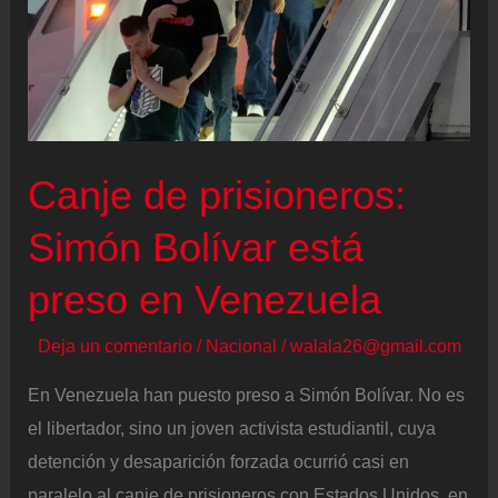
que
una
jueza
lo
ordenara
Canje de prisioneros:
Simón Bolívar está
preso en Venezuela
Deja un comentario
/
Nacional
/
walala26@gmail.com
En Venezuela han puesto preso a Simón Bolívar. No es
el libertador, sino un joven activista estudiantil, cuya
detención y desaparición forzada ocurrió casi en
paralelo al canje de prisioneros con Estados Unidos, en