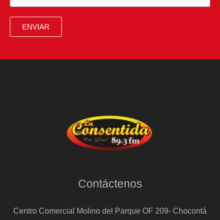
control
del
ENVIAR
Renaper:
los
planes
de
cada
uno
Contáctenos
Centro Comercial Molino del Parque OF 209- Chocontá