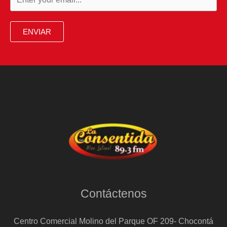
se
mete
ENVIAR
en
semifinales
de
Copa
al
tumbar
a
su
rival
con
Contáctenos
goles
de
Centro Comercial Molino del Parque OF 209- Chocontá
Lamine