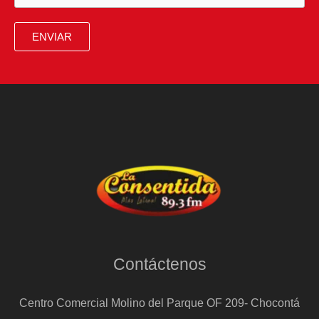
de
la
ENVIAR
ex
primera
ministra
de
Pedro
Castillo,
refugiada
en
la
Embajada
Contáctenos
de
México
Centro Comercial Molino del Parque OF 209- Chocontá