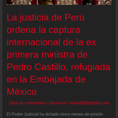
el
estilo
La justicia de Perú
explosivo
ordena la captura
de
Milei
internacional de la ex
primera ministra de
Pedro Castillo, refugiada
en la Embajada de
México
Deja un comentario
/
Nacional
/
walala26@gmail.com
El Poder Judicial ha dictado cinco meses de prisión