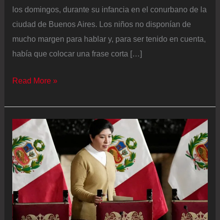
los domingos, durante su infancia en el conurbano de la
ciudad de Buenos Aires. Los niños no disponían de
mucho margen para hablar y, para ser tenido en cuenta,
había que colocar una frase corta […]
El
Read More »
nuevo
embajador
argentino
ante
la
UE
lleva
a
Bruselas